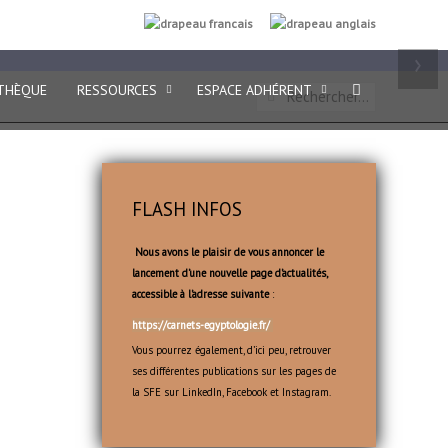
FR
EN
›
THÈQUE
RESSOURCES
ESPACE ADHÉRENT
FLASH INFOS
Nous avons le plaisir de vous annoncer le
lancement d’une nouvelle page d’actualités,
accessible à l’adresse suivante
:
https://carnets-egyptologie.fr/
Vous pourrez également, d’ici peu, retrouver
ses différentes publications sur les pages de
la SFE sur LinkedIn, Facebook et Instagram.