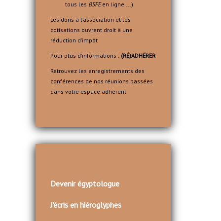
tous les
BSFE
en ligne ...)
Les dons à l’association et les
cotisations ouvrent droit à une
réduction d’impôt
Pour plus d’informations :
(RÉ)ADHÉRER
Retrouvez les enregistrements des
conférences de nos réunions passées
dans votre espace adhérent
Devenir égyptologue
J'écris en hiéroglyphes