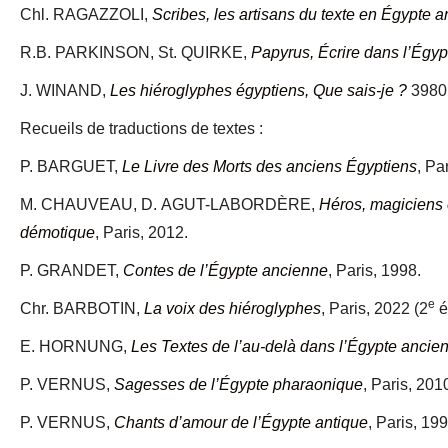
Chl. RAGAZZOLI,
Scribes, les artisans du texte en Égypte 
R.B. PARKINSON, St. QUIRKE,
Papyrus, Écrire dans l’Égy
J. WINAND,
Les hiéroglyphes égyptiens, Que sais-je ?
3980,
Recueils de traductions de textes :
P. BARGUET,
Le Livre des Morts des anciens Égyptiens
, Pa
M. CHAUVEAU, D. AGUT-LABORDÈRE,
Héros, magiciens e
démotique
, Paris, 2012.
P. GRANDET,
Contes de l’Égypte ancienne
, Paris, 1998.
e
Chr. BARBOTIN,
La voix des hiéroglyphes
, Paris, 2022 (2
é
E. HORNUNG,
Les Textes de l’au-delà dans l’Égypte ancie
P. VERNUS,
Sagesses de l’Égypte pharaonique
, Paris, 201
P. VERNUS,
Chants d’amour de l’Égypte antique
, Paris, 199