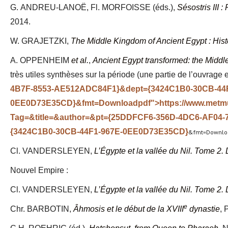
G. ANDREU-LANOË, Fl. MORFOISSE (éds.),
Sésostris III
2014.
W. GRAJETZKI,
The Middle Kingdom of Ancient Egypt : Hist
A. OPPENHEIM
et al.
,
Ancient Egypt transformed: the Midd
très utiles synthèses sur la période (une partie de l’ouvrage e
4B7F-8553-AE512ADC84F1}&dept={3424C1B0-30CB-44F
0EE0D73E35CD}&fmt=Downloadpdf">https://www.metmu
Tag=&title=&author=&pt={25DDFCF6-356D-4DC6-AF04
{3424C1B0-30CB-44F1-967E-0EE0D73E35CD}
&fmt=Downlo
Cl. VANDERSLEYEN,
L’Égypte et la vallée du Nil. Tome 2. 
Nouvel Empire :
Cl. VANDERSLEYEN,
L’Égypte et la vallée du Nil. Tome 2. 
e
Chr. BARBOTIN,
Âhmosis et le début de la XVIII
dynastie
, 