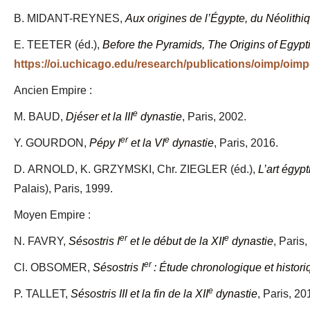
B. MIDANT-REYNES,
Aux origines de l’Égypte, du Néolithi
E. TEETER (éd.),
Before the Pyramids, The Origins of Egypti
https://oi.uchicago.edu/research/publications/oimp/oimp-
Ancien Empire :
e
M. BAUD,
Djéser et la III
dynastie
, Paris, 2002.
er
e
Y. GOURDON,
Pépy I
et la VI
dynastie
, Paris, 2016.
D. ARNOLD, K. GRZYMSKI, Chr. ZIEGLER (éd.),
L’art égyp
Palais), Paris, 1999.
Moyen Empire :
er
e
N. FAVRY,
Sésostris I
et le début de la XII
dynastie
, Paris
er
Cl. OBSOMER,
Sésostris I
: Étude chronologique et histor
e
P. TALLET,
Sésostris III et la fin de la XII
dynastie
, Paris, 20