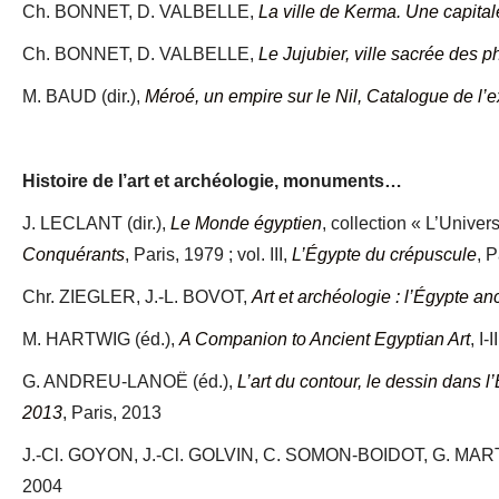
Ch. BONNET, D. VALBELLE,
La ville de Kerma. Une capita
Ch. BONNET, D. VALBELLE,
Le Jujubier, ville sacrée des 
M. BAUD (dir.),
Méroé, un empire sur le Nil, Catalogue de l
Histoire de l’art et archéologie, monuments…
J. LECLANT (dir.),
Le Monde égyptien
, collection « L’Univers
Conquérants
, Paris, 1979 ; vol. III,
L’Égypte du crépuscule
, P
Chr. ZIEGLER, J.-L. BOVOT,
Art et archéologie : l’Égypte a
M. HARTWIG (éd.),
A Companion to Ancient Egyptian Art
, I-
G. ANDREU-LANOË (éd.),
L’art du contour, le dessin dans 
2013
, Paris, 2013
J.-Cl. GOYON, J.-Cl. GOLVIN, C. SOMON-BOIDOT, G. MAR
2004