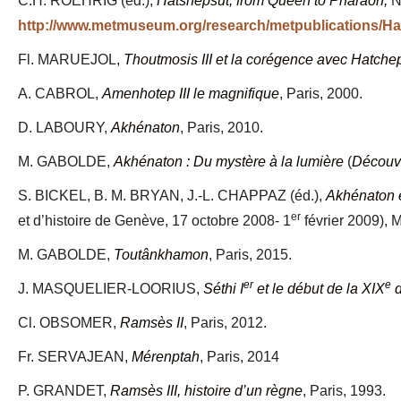
C.H. ROEHRIG (éd.),
Hatshepsut, from Queen to Pharaoh,
N
http://www.metmuseum.org/research/metpublications/
Fl. MARUEJOL,
Thoutmosis III et la corégence avec Hatche
A. CABROL,
Amenhotep III le magnifique
, Paris, 2000.
D. LABOURY,
Akhénaton
, Paris, 2010.
M. GABOLDE,
Akhénaton : Du mystère à la lumière
(
Découve
S. BICKEL, B. M. BRYAN, J.-L. CHAPPAZ (éd.),
Akhénaton e
er
et d’histoire de Genève, 17 octobre 2008- 1
février 2009), 
M. GABOLDE,
Toutânkhamon
, Paris, 2015.
er
e
J. MASQUELIER-LOORIUS,
Séthi I
et le début de la XIX
d
Cl. OBSOMER,
Ramsès II
, Paris, 2012.
Fr. SERVAJEAN,
Mérenptah
, Paris, 2014
P. GRANDET,
Ramsès III, histoire d’un règne
, Paris, 1993.