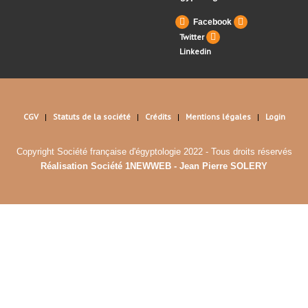
Facebook
Twitter
Linkedin
CGV
Statuts de la société
Crédits
Mentions légales
Login
Copyright Société française d'égyptologie 2022 - Tous droits réservés
Réalisation Société 1NEWWEB - Jean Pierre SOLERY