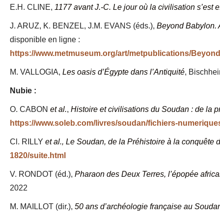
E.H. CLINE,
1177 avant J.-C. Le jour où la civilisation s’est 
J. ARUZ, K. BENZEL, J.M. EVANS (éds.),
Beyond Babylon.
disponible en ligne :
https://www.metmuseum.org/art/metpublications/Bey
M. VALLOGIA,
Les oasis d’Égypte dans l’Antiquité
, Bischhe
Nubie :
O. CABON
et al.
,
Histoire et civilisations du Soudan : de la p
https://www.soleb.com/livres/soudan/fichiers-numerique
Cl. RILLY
et al., Le Soudan, de la Préhistoire à la conquête
1820/suite.html
V. RONDOT (éd.),
Pharaon des Deux Terres, l’épopée africain
2022
M. MAILLOT (dir.),
50 ans d’archéologie française au Souda