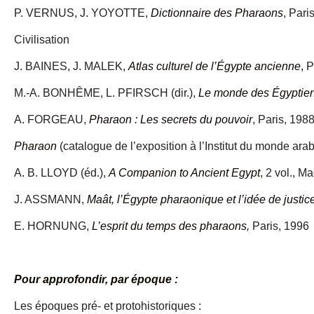
P. VERNUS, J. YOYOTTE,
Dictionnaire des Pharaons
, Pari
Civilisation
J. BAINES, J. MALEK,
Atlas culturel de l’Égypte ancienne
, 
M.-A. BONHÊME, L. PFIRSCH (dir.),
Le monde des Égyptie
A. FORGEAU,
Pharaon : Les secrets du pouvoir
, Paris, 1988
Pharaon
(catalogue de l’exposition à l’Institut du monde arab
A. B. LLOYD (éd.),
A Companion to Ancient Egypt
, 2 vol., M
J. ASSMANN,
Maât, l’Égypte pharaonique et l’idée de justic
E. HORNUNG,
L’esprit du temps des pharaons,
Paris, 1996
Pour approfondir, par époque :
Les époques pré- et protohistoriques :