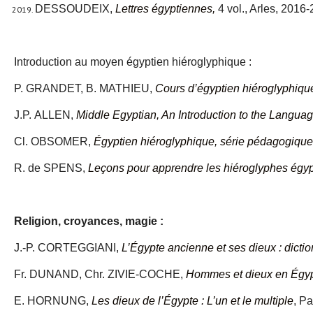
DESSOUDEIX,
Lettres égyptiennes,
4 vol., Arles, 2016
Introduction au moyen égyptien hiéroglyphique :
P. GRANDET, B. MATHIEU,
Cours d’égyptien hiéroglyphiqu
J.P. ALLEN,
Middle Egyptian, An Introduction to the Langua
Cl. OBSOMER,
Égyptien hiéroglyphique, série pédagogique
R. de SPENS,
Leçons pour apprendre les hiéroglyphes égyp
Religion, croyances, magie :
J.-P. CORTEGGIANI,
L’Égypte ancienne et ses dieux : diction
Fr. DUNAND, Chr. ZIVIE-COCHE,
Hommes et dieux en Égypt
E. HORNUNG,
Les dieux de l’Égypte : L’un et le multiple
, Pa