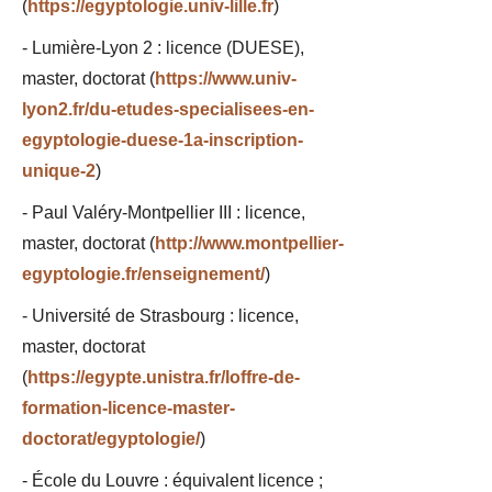
(
https://egyptologie.univ-lille.fr
)
- Lumière-Lyon 2 : licence (DUESE),
master, doctorat (
https://www.univ-
lyon2.fr/du-etudes-specialisees-en-
egyptologie-duese-1a-inscription-
unique-2
)
- Paul Valéry-Montpellier III : licence,
master, doctorat (
http://www.montpellier-
egyptologie.fr/enseignement/
)
- Université de Strasbourg : licence,
master, doctorat
(
https://egypte.unistra.fr/loffre-de-
formation-licence-master-
doctorat/egyptologie/
)
- École du Louvre : équivalent licence ;