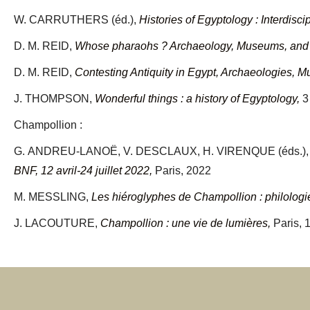
W. CARRUTHERS (éd.),
Histories of Egyptology : Interdis
D. M. REID,
Whose pharaohs ? Archaeology, Museums, and Eg
D. M. REID,
Contesting Antiquity in Egypt, Archaeologies, M
J. THOMPSON,
Wonderful things : a history of Egyptology,
3
Champollion :
G. ANDREU-LANOË, V. DESCLAUX, H. VIRENQUE (éds.)
BNF, 12 avril-24 juillet 2022,
Paris, 2022
M. MESSLING,
Les hiéroglyphes de Champollion : philolog
J. LACOUTURE,
Champollion : une vie de lumières,
Paris, 