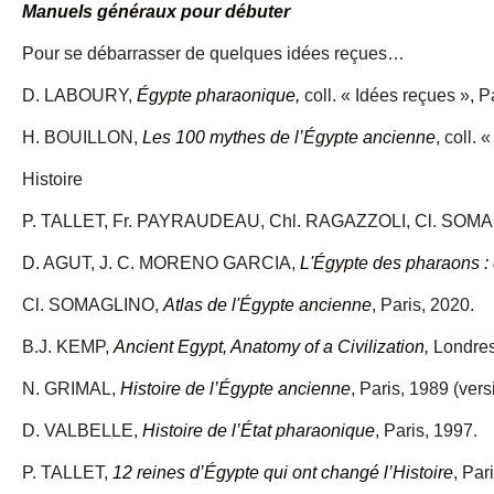
Manuels généraux pour débuter
Pour se débarrasser de quelques idées reçues…
D. LABOURY,
Égypte pharaonique,
coll. « Idées reçues », P
H. BOUILLON,
Les 100 mythes de l’Égypte ancienne
, coll. 
Histoire
P. TALLET, Fr. PAYRAUDEAU, Chl. RAGAZZOLI, Cl. SOM
D. AGUT, J. C. MORENO GARCIA,
L'Égypte des pharaons : d
Cl. SOMAGLINO,
Atlas de l'Égypte ancienne
, Paris, 2020.
B.J. KEMP,
Ancient Egypt, Anatomy of a Civilization,
Londres
N. GRIMAL,
Histoire de l’Égypte ancienne
, Paris, 1989 (ver
D. VALBELLE,
Histoire de l’État pharaonique
, Paris, 1997.
P. TALLET,
12 reines d’Égypte qui ont changé l’Histoire
, Par