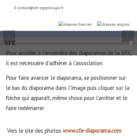
Société française
contact@sfe-egyptologie.fr
d'égyptologie
FR
EN
‹
›
SFE
Pour accéder à l'ensemble des diaporamas de la SFE,
il est nécessaire d'adhérer à l'association.
Pour faire avancer le diaporama, se positionner sur
le bas du diaporama dans l'image puis cliquer sur la
flèche qui apparaît, même chose pour l'arrêter et le
faire redémarrer.
Vers le site des photos
www.sfe-diaporama.com