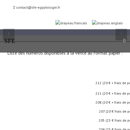
Société française
contact@sfe-egyptologie.fr
d'égyptologie
FR
EN
‹
›
SFE
Liste des numéros disponibles à la vente au format papier :
212 (20 € + frais de por
211 (20 € + frais de p
208 (20 € + frais de p
207 (20 € frais de por
205 (25 € frais de por
204 (25 € frais de por