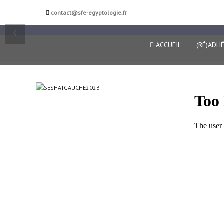
Société française d'égy
contact@sfe-egyptologie.fr
‹
ACCUEIL
(RÉ)ADH